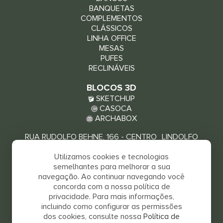
BANQUETAS
COMPLEMENTOS
CLÁSSICOS
LINHA OFFICE
MESAS
PUFES
RECLINÁVEIS
BLOCOS 3D
SKETCHUP
CASOCA
ARCHABOX
RUA RUDOLFO BEHNE, 166 - CENTRO LINDOLFO
COLLOR - RS, 93940-000
Utilizamos cookies e tecnologias
VEJA COMO CHEGAR
semelhantes para melhorar a sua
navegação. Ao continuar navegando você
concorda com a nossa política de
privacidade. Para mais informações,
incluindo como configurar as permissões
dos cookies, consulte nossa
Política de