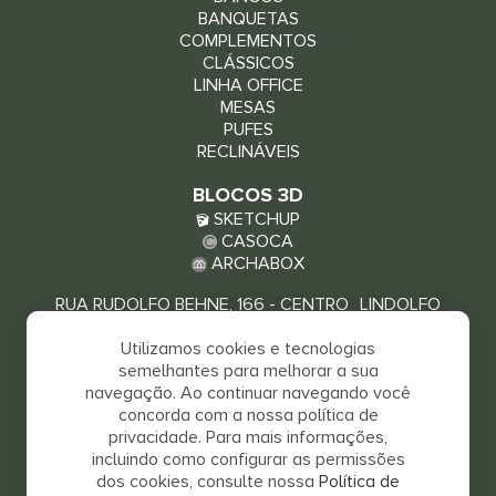
BANQUETAS
COMPLEMENTOS
CLÁSSICOS
LINHA OFFICE
MESAS
PUFES
RECLINÁVEIS
BLOCOS 3D
SKETCHUP
CASOCA
ARCHABOX
RUA RUDOLFO BEHNE, 166 - CENTRO LINDOLFO
COLLOR - RS, 93940-000
Utilizamos cookies e tecnologias
VEJA COMO CHEGAR
semelhantes para melhorar a sua
navegação. Ao continuar navegando você
concorda com a nossa política de
privacidade. Para mais informações,
incluindo como configurar as permissões
dos cookies, consulte nossa
Política de