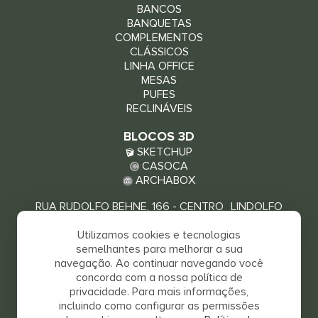
BANCOS
BANQUETAS
COMPLEMENTOS
CLÁSSICOS
LINHA OFFICE
MESAS
PUFES
RECLINÁVEIS
BLOCOS 3D
SKETCHUP
CASOCA
ARCHABOX
RUA RUDOLFO BEHNE, 166 - CENTRO LINDOLFO
COLLOR - RS, 93940-000
Utilizamos cookies e tecnologias
VEJA COMO CHEGAR
semelhantes para melhorar a sua
navegação. Ao continuar navegando você
concorda com a nossa política de
privacidade. Para mais informações,
incluindo como configurar as permissões