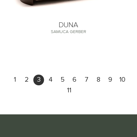
DUNA
SAMUCA GERBER
1
2
3
4
5
6
7
8
9
10
11