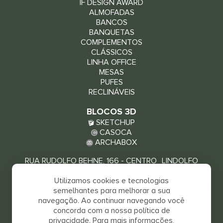
IF DESIGN AWARD
ALMOFADAS
BANCOS
BANQUETAS
COMPLEMENTOS
CLÁSSICOS
LINHA OFFICE
MESAS
PUFES
RECLINÁVEIS
BLOCOS 3D
SKETCHUP
CASOCA
ARCHABOX
RUA RUDOLFO BEHNE, 166 - CENTRO LINDOLFO
COLLOR - RS, 93940-000
Utilizamos cookies e tecnologias
VEJA COMO CHEGAR
semelhantes para melhorar a sua
navegação. Ao continuar navegando você
concorda com a nossa política de
privacidade. Para mais informações,